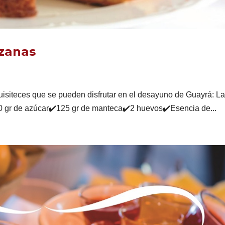
nzanas
isiteces que se pueden disfrutar en el desayuno de Guayrá: L
gr de azúcar✔️125 gr de manteca✔️2 huevos✔️Esencia de...