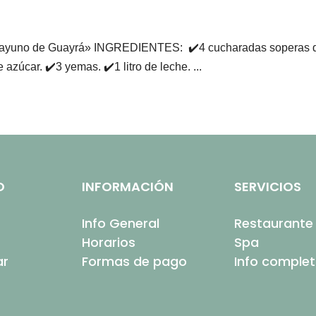
 desayuno de Guayrá» INGREDIENTES: ⁣ ✔️4 cucharadas soperas 
úcar.⁣ ✔️3 yemas.⁣ ✔️1 litro de leche. ⁣...
O
INFORMACIÓN
SERVICIOS
Info General
Restaurante
Horarios
Spa
ar
Formas de pago
Info comple