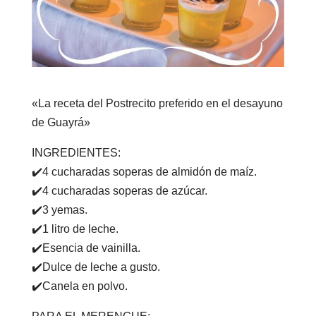
«La receta del Postrecito preferido en el desayuno
de Guayrá»
INGREDIENTES: ⁣
✔️4 cucharadas soperas de almidón de maíz.⁣
✔️4 cucharadas soperas de azúcar.⁣
✔️3 yemas.⁣
✔️1 litro de leche. ⁣
✔️Esencia de vainilla. ⁣
✔️Dulce de leche a gusto. ⁣
✔️Canela en polvo.⁣ ⁣